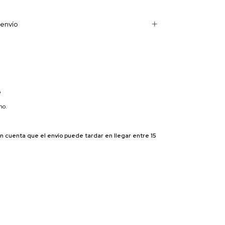
envío
o
no.
en cuenta que el envío puede tardar en llegar entre 15