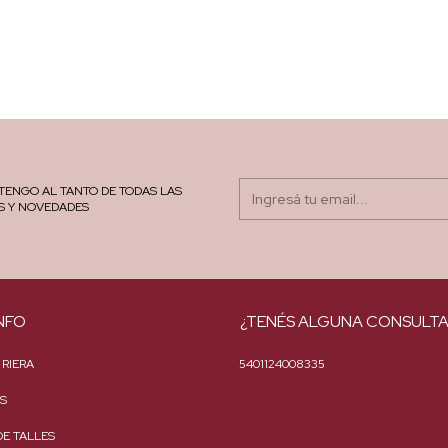
TENGO AL TANTO DE TODAS LAS
S Y NOVEDADES
NFO
¿TENÉS ALGUNA CONSULTA
 RIERA
5401124008335
S
DE TALLES