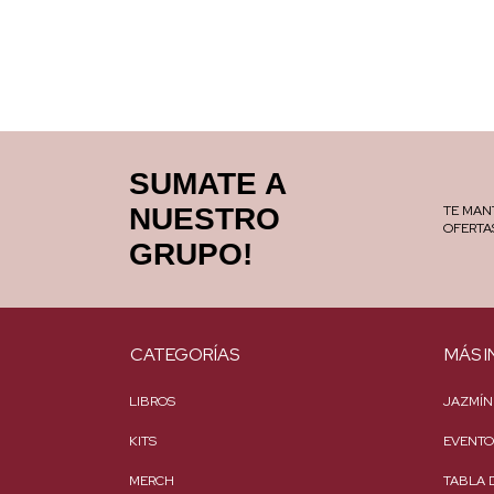
SUMATE A
NUESTRO
TE MAN
OFERTA
GRUPO!
CATEGORÍAS
MÁS I
LIBROS
JAZMÍN
KITS
EVENTO
MERCH
TABLA 