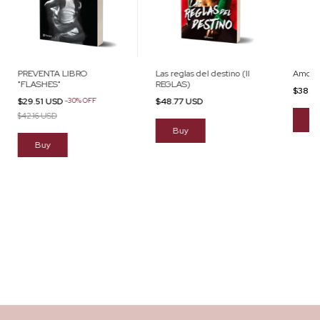
PREVENTA LIBRO
Las reglas del destino (II
Amor de
"FLASHES"
REGLAS)
$38.9
$29.51 USD
-
30
%
OFF
$48.77 USD
$42.16 USD